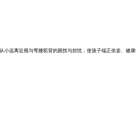
孩子从小远离近视与弯腰驼背的困扰与担忧，使孩子端正坐姿、健