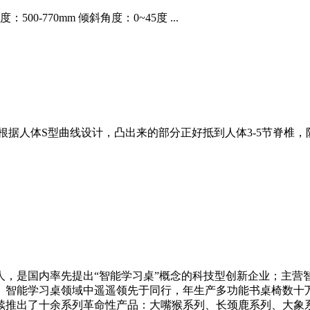
00-770mm 倾斜角度：0~45度 ...
根据人体S型曲线设计，凸出来的部分正好抵到人体3-5节脊椎
人，是国内率先提出“智能学习桌”概念的科技型创新企业；主营
、智能学习桌领域中遥遥领先于同行，年生产多功能书桌椅数十万
陆续推出了十余系列革命性产品：大嘴猴系列、长颈鹿系列、大